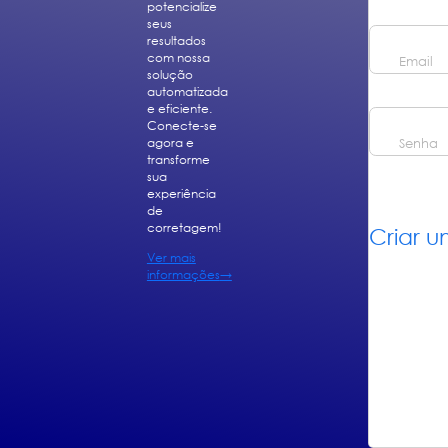
potencialize
seus
resultados
com nossa
Email
solução
automatizada
e eficiente.
Conecte-se
agora e
Senha
transforme
sua
experiência
de
corretagem!
Criar 
Ver mais
informações
→