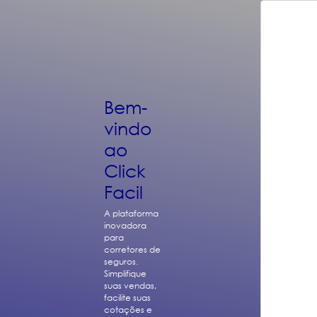
Bem-
vindo
ao
Click
Facil
A plataforma
inovadora
para
corretores de
seguros.
Simplifique
suas vendas,
facilite suas
cotações e